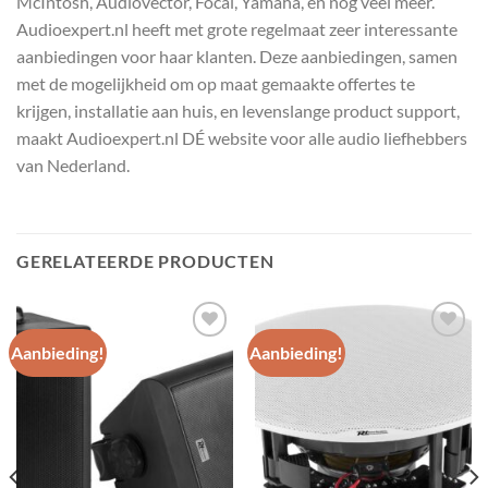
McIntosh, Audiovector, Focal, Yamaha, en nog veel meer.
Audioexpert.nl heeft met grote regelmaat zeer interessante
aanbiedingen voor haar klanten. Deze aanbiedingen, samen
met de mogelijkheid om op maat gemaakte offertes te
krijgen, installatie aan huis, en levenslange product support,
maakt Audioexpert.nl DÉ website voor alle audio liefhebbers
van Nederland.
GERELATEERDE PRODUCTEN
Aanbieding!
Aanbieding!
Toevoegen
Toevoegen
aan
aan
wenslijst
wenslijst