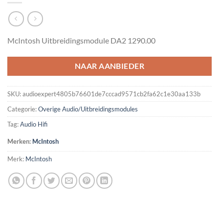
McIntosh Uitbreidingsmodule DA2 1290.00
NAAR AANBIEDER
SKU:
audioexpert4805b76601de7cccad9571cb2fa62c1e30aa133b
Categorie:
Overige Audio/Uitbreidingsmodules
Tag:
Audio Hifi
Merken:
McIntosh
Merk:
McIntosh