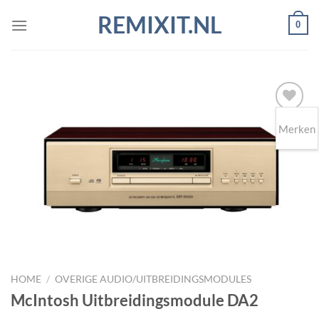
Ga
REMIXIT.NL
0
naar
inhoud
Merken
Toevoegen
aan
wenslijst
HOME
/
OVERIGE AUDIO/UITBREIDINGSMODULES
McIntosh Uitbreidingsmodule DA2