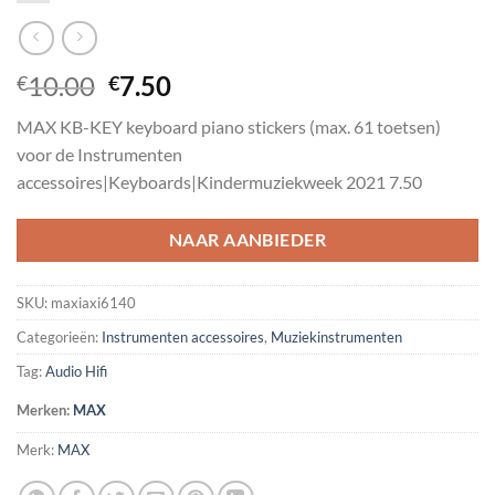
Oorspronkelijke
Huidige
10.00
7.50
€
€
prijs
prijs
MAX KB-KEY keyboard piano stickers (max. 61 toetsen)
was:
is:
voor de Instrumenten
€10.00.
€7.50.
accessoires|Keyboards|Kindermuziekweek 2021 7.50
NAAR AANBIEDER
SKU:
maxiaxi6140
Categorieën:
Instrumenten accessoires
,
Muziekinstrumenten
Tag:
Audio Hifi
Merken:
MAX
Merk:
MAX