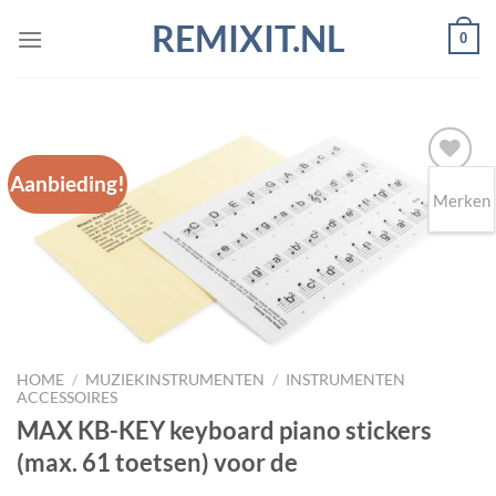
Ga
REMIXIT.NL
0
naar
inhoud
Aanbieding!
Merken
Toevoegen
aan
wenslijst
HOME
/
MUZIEKINSTRUMENTEN
/
INSTRUMENTEN
ACCESSOIRES
MAX KB-KEY keyboard piano stickers
(max. 61 toetsen) voor de