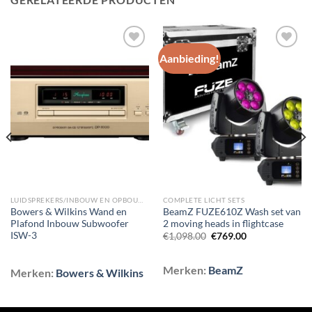
Aanbieding!
Toevoegen
Toevoegen
aan
aan
wenslijst
wenslijst
LUIDSPREKERS/INBOUW EN OPBOUW LUIDSPREKERS/WAND INBOUW SUBWOOFERS
COMPLETE LICHT SETS
Bowers & Wilkins Wand en
BeamZ FUZE610Z Wash set van
Plafond Inbouw Subwoofer
2 moving heads in flightcase
ISW-3
Oorspronkelijke
Huidige
€
1,098.00
€
769.00
prijs
prijs
was:
is:
€1,098.00.
€769.00.
Merken:
BeamZ
Merken:
Bowers & Wilkins