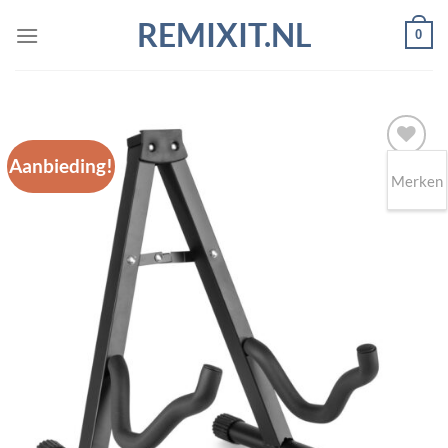
Ga
REMIXIT.NL
0
naar
inhoud
Aanbieding!
Merken
Toevoegen
aan
wenslijst