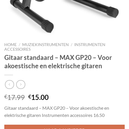
HOME
/
MUZIEKINSTRUMENTEN
/
INSTRUMENTEN
ACCESSOIRES
Gitaar standaard – MAX GP20 – Voor
akoestische en elektrische gitaren
Oorspronkelijke
Huidige
17.99
15.00
€
€
prijs
prijs
Gitaar standaard – MAX GP20 – Voor akoestische en
was:
is:
elektrische gitaren Instrumenten accessoires 16.50
€17.99.
€15.00.