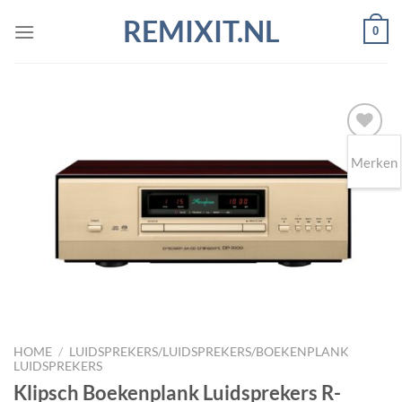
Ga
REMIXIT.NL
0
naar
inhoud
Merken
Toevoegen
aan
wenslijst
HOME
/
LUIDSPREKERS/LUIDSPREKERS/BOEKENPLANK
LUIDSPREKERS
Klipsch Boekenplank Luidsprekers R-