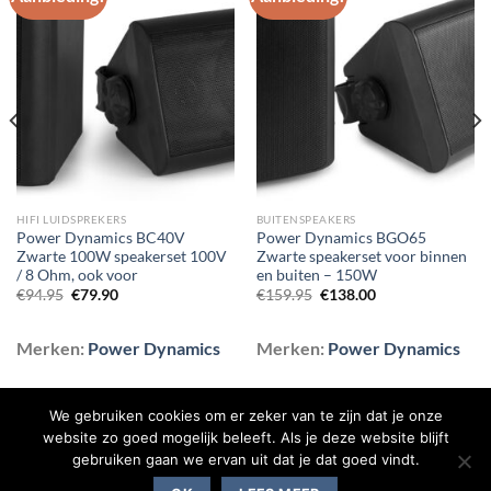
Toevoegen
Toevoegen
aan
aan
wenslijst
wenslijst
HIFI LUIDSPREKERS
BUITENSPEAKERS
Power Dynamics BC40V
Power Dynamics BGO65
Zwarte 100W speakerset 100V
Zwarte speakerset voor binnen
/ 8 Ohm, ook voor
en buiten – 150W
Oorspronkelijke
Huidige
Oorspronkelijke
Huidige
€
94.95
€
79.90
€
159.95
€
138.00
prijs
prijs
prijs
prijs
was:
is:
was:
is:
€94.95.
€79.90.
€159.95.
€138.00.
Merken:
Power Dynamics
Merken:
Power Dynamics
We gebruiken cookies om er zeker van te zijn dat je onze
website zo goed mogelijk beleeft. Als je deze website blijft
gebruiken gaan we ervan uit dat je dat goed vindt.
BLOG
CONTACT
OVER ONS
SHOP
VEELGESTELDE VRAGEN