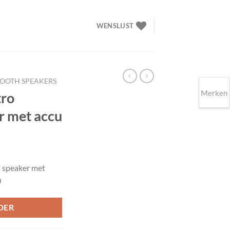
WENSLIJST
TOOTH SPEAKERS
Merken
tro
r met accu
lijke
ige
 speaker met
0
95.
DER