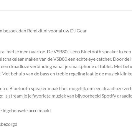
n bezoek dan Remixit.nl voor al uw DJ Gear
l met je mee naartoe. De VSB80 is een Bluetooth speaker in een r
melschakelaar maken van de VSB80 een echte eye catcher. Door de 
 een draadloze verbinding vanaf je smartphone of tablet. Met beh
Met behulp van de bass en treble regeling laat je de muziek klinken 
retro Bluetooth speaker maakt het mogelijk om een draadloze ver
gd is stream je je favoriete muziek van bijvoorbeeld Spotify draadl
 De ingebouwde accu maakt
isbezorgd