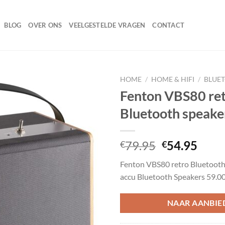
BLOG
OVER ONS
VEELGESTELDE VRAGEN
CONTACT
HOME
/
HOME & HIFI
/
BLUE
Fenton VBS80 re
Bluetooth speake
Toevoegen
aan
wenslijst
Oorspronke
Huid
79.95
54.95
€
€
prijs
prijs
Fenton VBS80 retro Bluetooth
was:
is:
accu Bluetooth Speakers 59.0
€79.95.
€54.
NAAR AANBIE