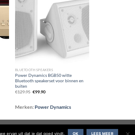
gen
Toevoegen
aan
st
wenslijst
BLUETOOTH SPEAKERS
Power Dynamics BGB50 witte
Bluetooth speakerset voor binnen en
buiten
Oorspronkelijke
Huidige
€
129.95
€
99.90
prijs
prijs
was:
is:
€129.95.
€99.90.
Merken:
Power Dynamics
we ervan uit dat je dat goed vindt.
OK
LEES MEER