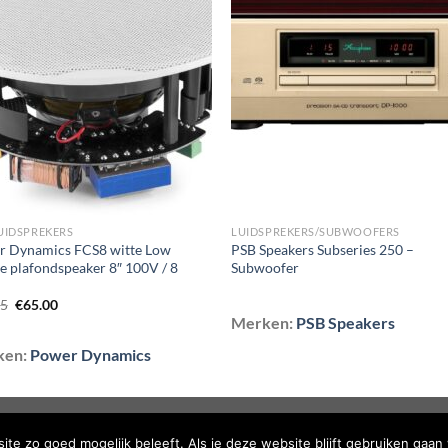
Toevoegen
Toevoe
aan
aan
wenslijst
wenslij
LUIDSPREKERS
LUIDSPREKERS/SUBWOOFERS
r Dynamics FCS8 witte Low
PSB Speakers Subseries 250 –
le plafondspeaker 8″ 100V / 8
Subwoofer
Oorspronkelijke
Huidige
95
€
65.00
prijs
prijs
Merken:
PSB Speakers
was:
is:
€75.95.
€65.00.
ken:
Power Dynamics
TELDE VRAGEN
te zo goed mogelijk beleeft. Als je deze website blijft gebruiken gaan 