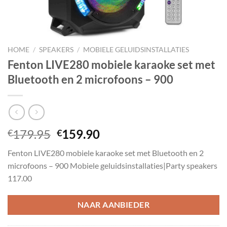
HOME
/
SPEAKERS
/
MOBIELE GELUIDSINSTALLATIES
Fenton LIVE280 mobiele karaoke set met
Bluetooth en 2 microfoons – 900
Oorspronkelijke
Huidige
179.95
159.90
€
€
prijs
prijs
Fenton LIVE280 mobiele karaoke set met Bluetooth en 2
was:
is:
microfoons – 900 Mobiele geluidsinstallaties|Party speakers
€179.95.
€159.90.
117.00
NAAR AANBIEDER