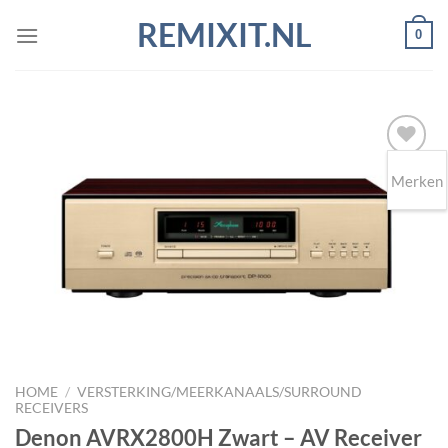
Ga
REMIXIT.NL
0
naar
inhoud
Merken
Toevoegen
aan
wenslijst
HOME
/
VERSTERKING/MEERKANAALS/SURROUND
RECEIVERS
Denon AVRX2800H Zwart – AV Receiver