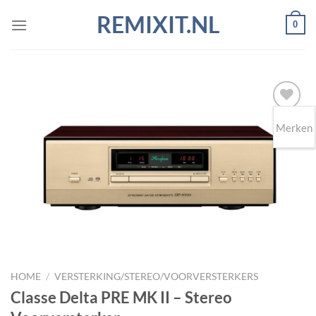
Ga
REMIXIT.NL
0
naar
inhoud
Merken
Toevoegen
aan
wenslijst
HOME
/
VERSTERKING/STEREO/VOORVERSTERKERS
Classe Delta PRE MK II – Stereo