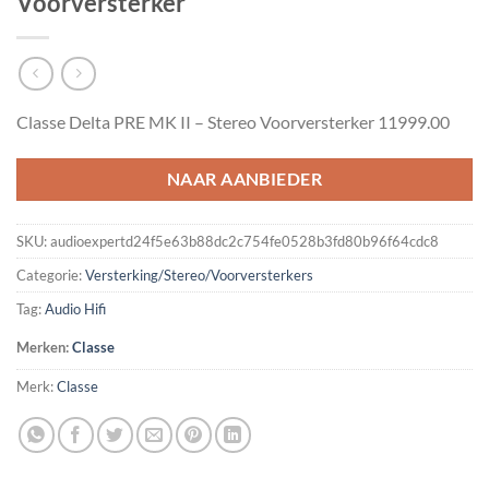
Voorversterker
Classe Delta PRE MK II – Stereo Voorversterker 11999.00
NAAR AANBIEDER
SKU:
audioexpertd24f5e63b88dc2c754fe0528b3fd80b96f64cdc8
Categorie:
Versterking/Stereo/Voorversterkers
Tag:
Audio Hifi
Merken:
Classe
Merk:
Classe