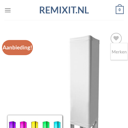
Ga
REMIXIT.NL
0
naar
inhoud
Aanbieding!
Merken
Toevoegen
aan
wenslijst