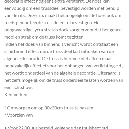
decoratie effect nog eens extra versterkt. De hoes kan
eenvoudig om een trussdeel bevestigd worden met behulp
van de rits. Deze rits maakt het mogelijk om de hoes ook om
reeds gemonteerde trussdelen te bevestigen. Het
hoogwaardige lycra stretch doek zorgt ervoor dat het geheel
mooi en strak om de truss komt te zitten.
Indien het doek van binnenuit verlicht wordt ontstaat een
schitterend effect die de truss deel laat uitmaken van de
algehele decoratie. De truss is hiermee niet alleen maar
noodzakelijk effectief voor het ophangen van verlichting e.d.,
het wordt onderdeel van de algehele decoratie. Uiteraard is
het zelfs mogelijk om de truss onderdeel te laten worden van
een lichtshow.
Kenmerken
* Ontworpen om op 30x30cm truss te passen
* Voorzien van
• Voor 22.00 uur besteld, volgende dag thuisbezorgd