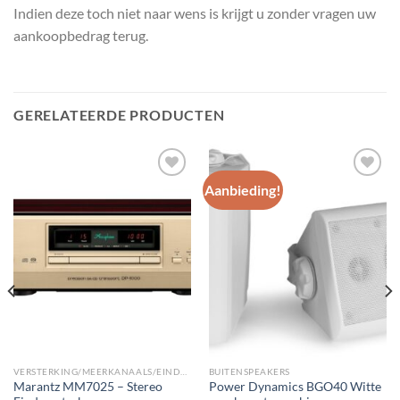
Indien deze toch niet naar wens is krijgt u zonder vragen uw
aankoopbedrag terug.
GERELATEERDE PRODUCTEN
Aanbieding!
Toevoegen
Toevoegen
aan
aan
wenslijst
wenslijst
VERSTERKING/MEERKANAALS/EINDVERSTERKERS
BUITENSPEAKERS
Marantz MM7025 – Stereo
Power Dynamics BGO40 Witte