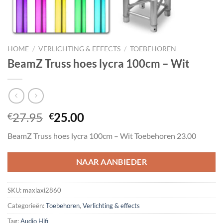
HOME
/
VERLICHTING & EFFECTS
/
TOEBEHOREN
BeamZ Truss hoes lycra 100cm – Wit
Oorspronkelijke
Huidige
27.95
25.00
€
€
prijs
prijs
BeamZ Truss hoes lycra 100cm – Wit Toebehoren 23.00
was:
is:
€27.95.
€25.00.
NAAR AANBIEDER
SKU:
maxiaxi2860
Categorieën:
Toebehoren
,
Verlichting & effects
Tag:
Audio Hifi