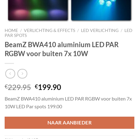
HOME
/
VERLICHTING & EFFECTS
/
LED VERLICHTING
/
LED
PAR SPOTS
BeamZ BWA410 aluminium LED PAR
RGBW voor buiten 7x 10W
Oorspronkelijke
Huidige
229.95
199.90
€
€
prijs
prijs
BeamZ BWA410 aluminium LED PAR RGBW voor buiten 7x
was:
is:
10W LED Par spots 199.00
€229.95.
€199.90.
NAAR AANBIEDER