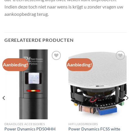
Indien deze toch niet naar wens is krijgt u zonder vragen uw
aankoopbedrag terug.
GERELATEERDE PRODUCTEN
Aanbieding!
Aanbieding!
Toevoegen
Toevoegen
aan
aan
wenslijst
wenslijst
DRAADLOZE ACCESSOIRES
HIFI LUIDSPREKERS
Power Dynamics PD504HH
Power Dynamics FCS5 witte