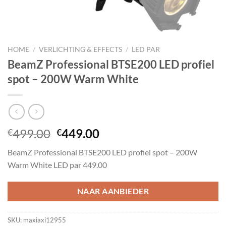
HOME
/
VERLICHTING & EFFECTS
/
LED PAR
BeamZ Professional BTSE200 LED profiel
spot – 200W Warm White
Oorspronkelijke
Huidige
499.00
449.00
€
€
prijs
prijs
BeamZ Professional BTSE200 LED profiel spot – 200W
was:
is:
Warm White LED par 449.00
€499.00.
€449.00.
NAAR AANBIEDER
SKU:
maxiaxi12955