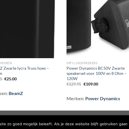
aan
aan
wenslijst
wenslij
EHOREN
HIFI LUIDSPREKERS
 Zwarte lycra Truss hoes –
Power Dynamics BC50V Zwarte
m
speakerset voor 100V en 8 Ohm –
120W
Oorspronkelijke
Huidige
95
€
25.00
prijs
prijs
Oorspronkelijke
Huidige
€
129.95
€
109.00
was:
is:
prijs
prijs
€27.95.
€25.00.
was:
is:
ken:
BeamZ
€129.95.
€109.00.
Merken:
Power Dynamics
TELDE VRAGEN
te zo goed mogelijk beleeft. Als je deze website blijft gebruiken gaan 