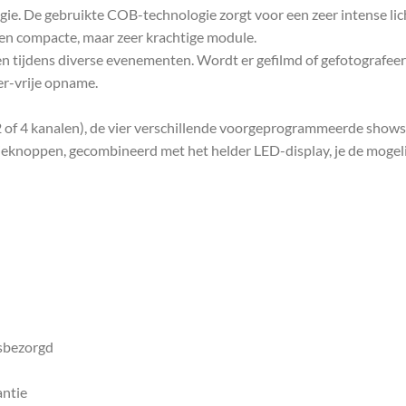
ie. De gebruikte COB-technologie zorgt voor een zeer intense l
een compacte, maar zeer krachtige module.
iken tijdens diverse evenementen. Wordt er gefilmd of gefotograf
er-vrije opname.
 2 of 4 kanalen), de vier verschillende voorgeprogrammeerde show
tieknoppen, gecombineerd met het helder LED-display, je de mogel
isbezorgd
antie