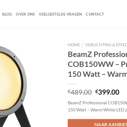
BLOG
OVER ONS
VEELGESTELDE VRAGEN
CONTACT
HOME
/
VERLICHTING & EFFE
BeamZ Professio
COB150WW – Pr
Toevoegen
150 Watt – War
aan
wenslijst
Oorspronk
Hu
489.00
399.00
€
€
prijs
pr
BeamZ Professional COB150
was:
is:
150 Watt – Warm White LED p
€489.00.
€3
NAAR AANBIE