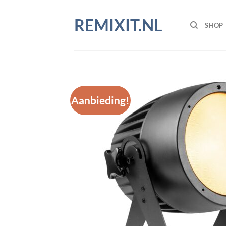
Ga
naar
REMIXIT.NL
SHOP
inhoud
Aanbieding!