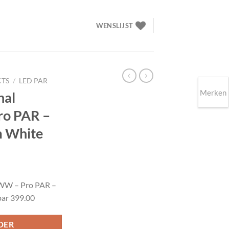
WENSLIJST
CTS
/
LED PAR
Merken
nal
o PAR –
m White
elijke
idige
ijs
WW – Pro PAR –
ar 399.00
99.00.
DER