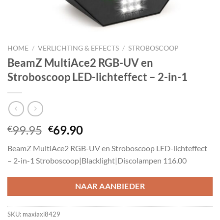
HOME
/
VERLICHTING & EFFECTS
/
STROBOSCOOP
BeamZ MultiAce2 RGB-UV en
Stroboscoop LED-lichteffect – 2-in-1
Oorspronkelijke
Huidige
99.95
69.90
€
€
prijs
prijs
BeamZ MultiAce2 RGB-UV en Stroboscoop LED-lichteffect
was:
is:
– 2-in-1 Stroboscoop|Blacklight|Discolampen 116.00
€99.95.
€69.90.
NAAR AANBIEDER
SKU:
maxiaxi8429