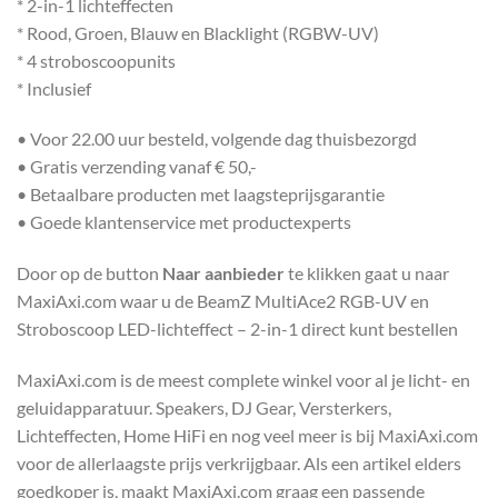
* 2-in-1 lichteffecten
* Rood, Groen, Blauw en Blacklight (RGBW-UV)
* 4 stroboscoopunits
* Inclusief
• Voor 22.00 uur besteld, volgende dag thuisbezorgd
• Gratis verzending vanaf € 50,-
• Betaalbare producten met laagsteprijsgarantie
• Goede klantenservice met productexperts
Door op de button
Naar aanbieder
te klikken gaat u naar
MaxiAxi.com waar u de BeamZ MultiAce2 RGB-UV en
Stroboscoop LED-lichteffect – 2-in-1 direct kunt bestellen
MaxiAxi.com is de meest complete winkel voor al je licht- en
geluidapparatuur. Speakers, DJ Gear, Versterkers,
Lichteffecten, Home HiFi en nog veel meer is bij MaxiAxi.com
voor de allerlaagste prijs verkrijgbaar. Als een artikel elders
goedkoper is, maakt MaxiAxi.com graag een passende