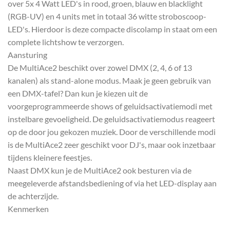
over 5x 4 Watt LED's in rood, groen, blauw en blacklight
(RGB-UV) en 4 units met in totaal 36 witte stroboscoop-
LED's. Hierdoor is deze compacte discolamp in staat om een
complete lichtshow te verzorgen.
Aansturing
De MultiAce2 beschikt over zowel DMX (2, 4, 6 of 13
kanalen) als stand-alone modus. Maak je geen gebruik van
een DMX-tafel? Dan kun je kiezen uit de
voorgeprogrammeerde shows of geluidsactivatiemodi met
instelbare gevoeligheid. De geluidsactivatiemodus reageert
op de door jou gekozen muziek. Door de verschillende modi
is de MultiAce2 zeer geschikt voor DJ's, maar ook inzetbaar
tijdens kleinere feestjes.
Naast DMX kun je de MultiAce2 ook besturen via de
meegeleverde afstandsbediening of via het LED-display aan
de achterzijde.
Kenmerken