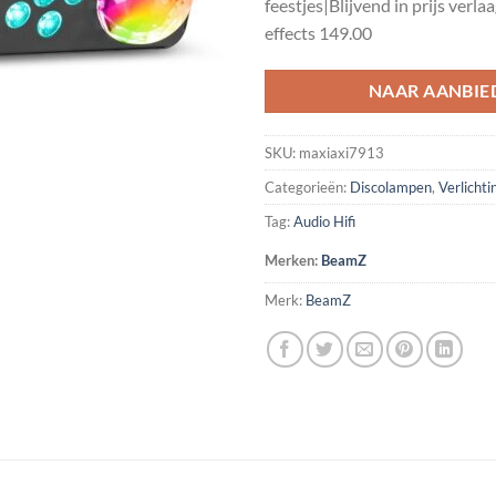
feestjes|Blijvend in prijs verla
effects 149.00
NAAR AANBIE
SKU:
maxiaxi7913
Categorieën:
Discolampen
,
Verlichti
Tag:
Audio Hifi
Merken:
BeamZ
Merk:
BeamZ