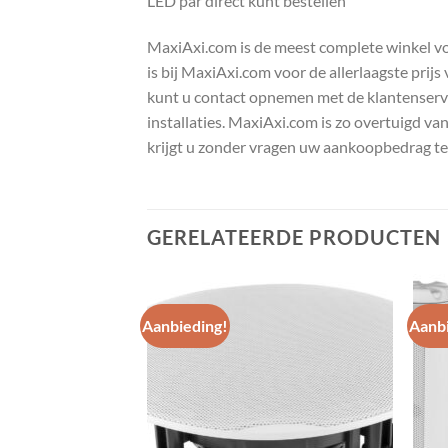
LED par direct kunt bestellen
MaxiAxi.com is de meest complete winkel voor
is bij MaxiAxi.com voor de allerlaagste prij
kunt u contact opnemen met de klantenservic
installaties. MaxiAxi.com is zo overtuigd va
krijgt u zonder vragen uw aankoopbedrag te
GERELATEERDE PRODUCTEN
Aanbieding!
Aanbi
Toevoegen
Toevoegen
aan
aan
wenslijst
wenslijst