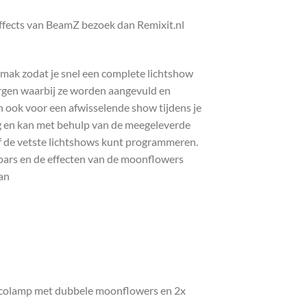
 effects van BeamZ bezoek dan Remixit.nl
emak zodat je snel een complete lichtshow
rgen waarbij ze worden aangevuld en
n ook voor een afwisselende show tijdens je
ndig en kan met behulp van de meegeleverde
f de vetste lichtshows kunt programmeren.
 pars en de effecten van de moonflowers
aan
iscolamp met dubbele moonflowers en 2x