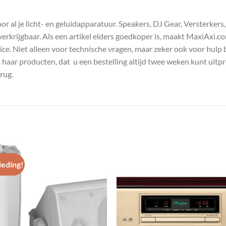
 al je licht- en geluidapparatuur. Speakers, DJ Gear, Versterkers
s verkrijgbaar. Als een artikel elders goedkoper is, maakt MaxiAxi.
e. Niet alleen voor technische vragen, maar zeker ook voor hulp 
n haar producten, dat u een bestelling altijd twee weken kunt uitp
rug.
eding!
Toevoegen
Toevoe
aan
aan
wenslijst
wenslij