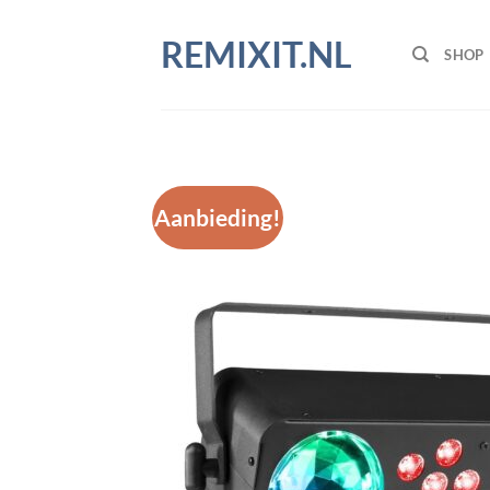
Ga
naar
REMIXIT.NL
SHOP
inhoud
Aanbieding!