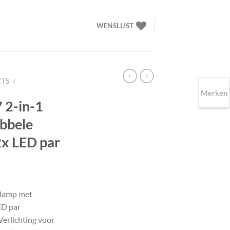
WENSLIJST
CTS
/
Merken
 2-in-1
bbele
x LED par
elijke
dige
s
olamp met
ED par
.90.
erlichting voor