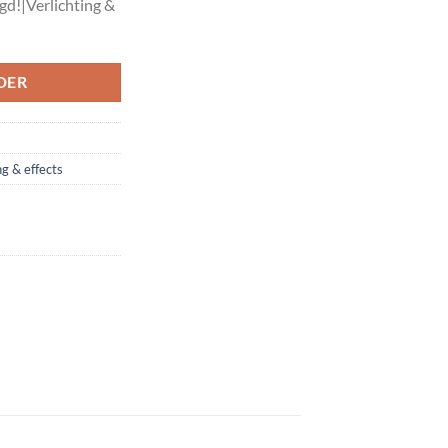
agd!|Verlichting &
DER
ng & effects