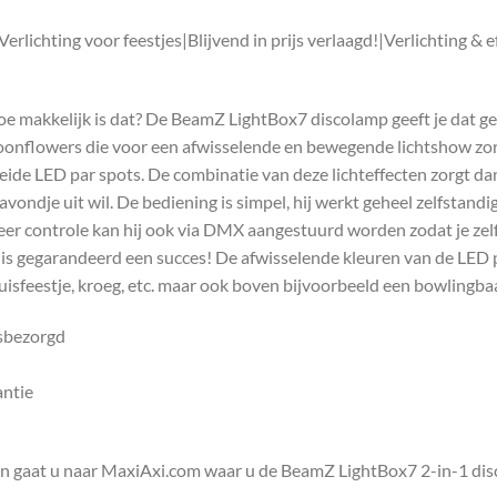
rlichting voor feestjes|Blijvend in prijs verlaagd!|Verlichting &
oe makkelijk is dat? De BeamZ LightBox7 discolamp geeft je dat g
moonflowers die voor een afwisselende en bewegende lichtshow zo
beide LED par spots. De combinatie van deze lichteffecten zorgt da
n avondje uit wil. De bediening is simpel, hij werkt geheel zelfsta
r controle kan hij ook via DMX aangestuurd worden zodat je zel
t is gegarandeerd een succes! De afwisselende kleuren van de LED
uisfeestje, kroeg, etc. maar ook boven bijvoorbeeld een bowlingb
isbezorgd
antie
en gaat u naar MaxiAxi.com waar u de BeamZ LightBox7 2-in-1 d