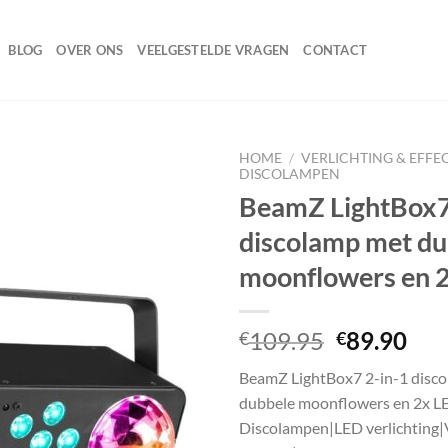
BLOG
OVER ONS
VEELGESTELDE VRAGEN
CONTACT
HOME
/
VERLICHTING & EFFE
DISCOLAMPEN
BeamZ LightBox7
discolamp met du
Toevoegen
aan
moonflowers en 2
wenslijst
Oorspronk
Hui
109.95
89.90
€
€
prijs
prij
BeamZ LightBox7 2-in-1 disc
was:
is:
dubbele moonflowers en 2x L
€109.95.
€89
Discolampen|LED verlichting|V