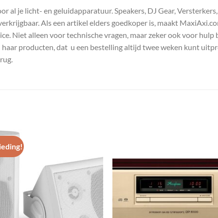
 al je licht- en geluidapparatuur. Speakers, DJ Gear, Versterkers
s verkrijgbaar. Als een artikel elders goedkoper is, maakt MaxiAxi.
e. Niet alleen voor technische vragen, maar zeker ook voor hulp 
n haar producten, dat u een bestelling altijd twee weken kunt uitp
rug.
eding!
Toevoegen
Toevoe
aan
aan
wenslijst
wenslij