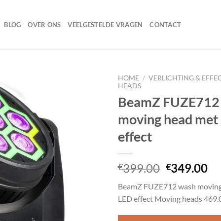
BLOG
OVER ONS
VEELGESTELDE VRAGEN
CONTACT
HOME
/
VERLICHTING & EFFE
HEADS
BeamZ FUZE712
moving head me
Toevoegen
aan
effect
wenslijst
Oorspronk
Hu
399.00
349.00
€
€
prijs
pr
BeamZ FUZE712 wash moving
was:
is:
LED effect Moving heads 469.
€399.00.
€3