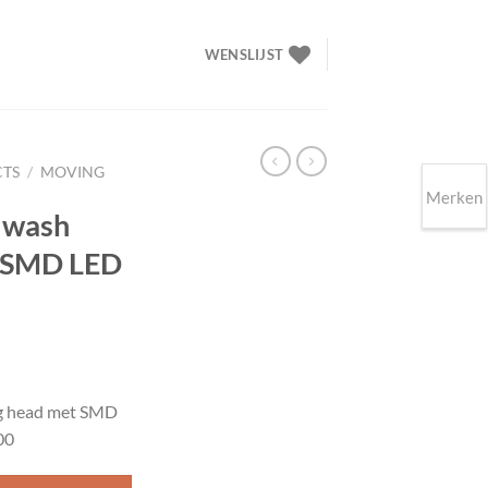
WENSLIJST
CTS
/
MOVING
Merken
 wash
t SMD LED
elijke
idige
ijs
 head met SMD
00
49.00.