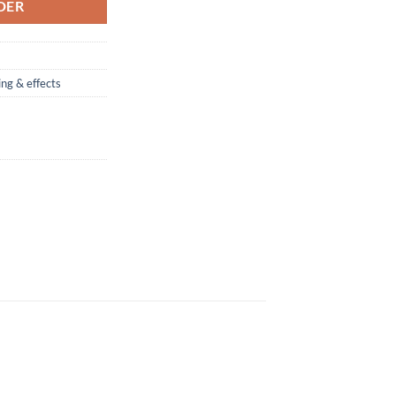
DER
ing & effects