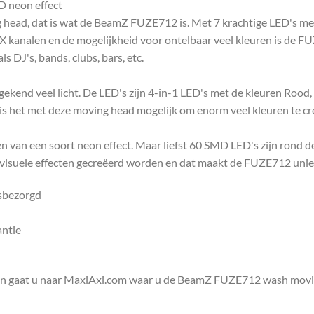
 neon effect
 head, dat is wat de BeamZ FUZE712 is. Met 7 krachtige LED's m
 kanalen en de mogelijkheid voor ontelbaar veel kleuren is de 
s DJ's, bands, clubs, bars, etc.
kend veel licht. De LED's zijn 4-in-1 LED's met de kleuren Rood,
 is het met deze moving head mogelijk om enorm veel kleuren te cre
n van een soort neon effect. Maar liefst 60 SMD LED's zijn rond 
 visuele effecten gecreëerd worden en dat maakt de FUZE712 uniek 
isbezorgd
antie
en gaat u naar MaxiAxi.com waar u de BeamZ FUZE712 wash movi