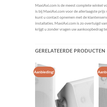
MaxiAxi.com is de meest complete winkel voor
is bij MaxiAxi.com voor de allerlaagste prij
kunt u contact opnemen met de klantenservic
installaties. MaxiAxi.com is zo overtuigd va
krijgt u zonder vragen uw aankoopbedrag te
GERELATEERDE PRODUCTEN
Aanbieding!
Aanbi
Toevoegen
Toevoegen
aan
aan
wenslijst
wenslijst