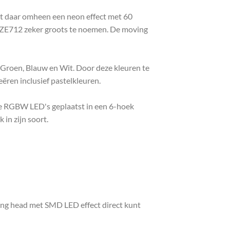
et daar omheen een neon effect met 60
FUZE712 zeker groots te noemen. De moving
 Groen, Blauw en Wit. Door deze kleuren te
ëren inclusief pastelkleuren.
de RGBW LED's geplaatst in een 6-hoek
in zijn soort.
ng head met SMD LED effect direct kunt