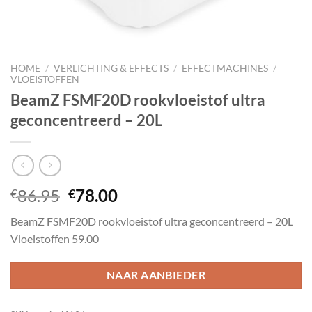
HOME
/
VERLICHTING & EFFECTS
/
EFFECTMACHINES
/
VLOEISTOFFEN
BeamZ FSMF20D rookvloeistof ultra
geconcentreerd – 20L
Oorspronkelijke
Huidige
86.95
78.00
€
€
prijs
prijs
BeamZ FSMF20D rookvloeistof ultra geconcentreerd – 20L
was:
is:
Vloeistoffen 59.00
€86.95.
€78.00.
NAAR AANBIEDER