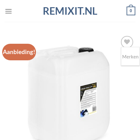
Ga
REMIXIT.NL
0
naar
inhoud
Aanbieding!
Merken
Toevoegen
aan
wenslijst