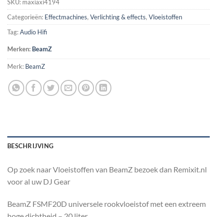
SKU:
maxiaxi4194
Categorieën:
Effectmachines
,
Verlichting & effects
,
Vloeistoffen
Tag:
Audio Hifi
Merken:
BeamZ
Merk:
BeamZ
BESCHRIJVING
Op zoek naar Vloeistoffen van BeamZ bezoek dan Remixit.nl
voor al uw DJ Gear
BeamZ FSMF20D universele rookvloeistof met een extreem
hoge dichtheid – 20 liter