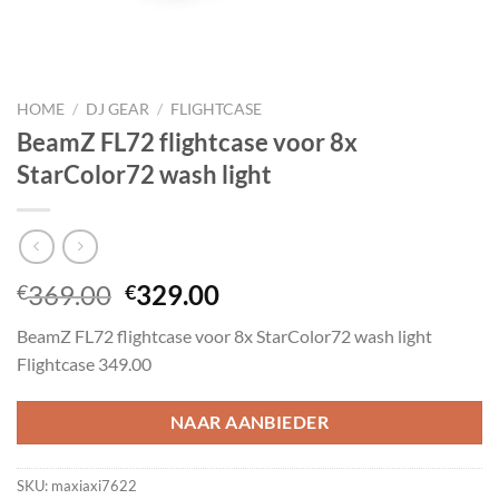
HOME
/
DJ GEAR
/
FLIGHTCASE
BeamZ FL72 flightcase voor 8x
StarColor72 wash light
Oorspronkelijke
Huidige
369.00
329.00
€
€
prijs
prijs
BeamZ FL72 flightcase voor 8x StarColor72 wash light
was:
is:
Flightcase 349.00
€369.00.
€329.00.
NAAR AANBIEDER
SKU:
maxiaxi7622