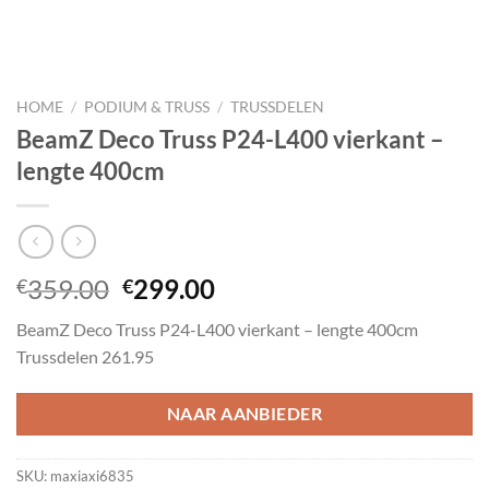
HOME
/
PODIUM & TRUSS
/
TRUSSDELEN
BeamZ Deco Truss P24-L400 vierkant –
lengte 400cm
Oorspronkelijke
Huidige
359.00
299.00
€
€
prijs
prijs
BeamZ Deco Truss P24-L400 vierkant – lengte 400cm
was:
is:
Trussdelen 261.95
€359.00.
€299.00.
NAAR AANBIEDER
SKU:
maxiaxi6835