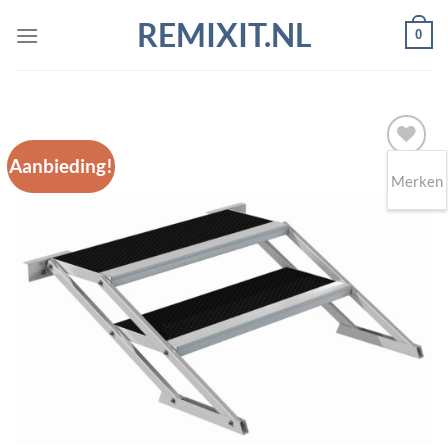
Ga
REMIXIT.NL
0
naar
inhoud
Aanbieding!
Merken
Toevoegen
aan
wenslijst