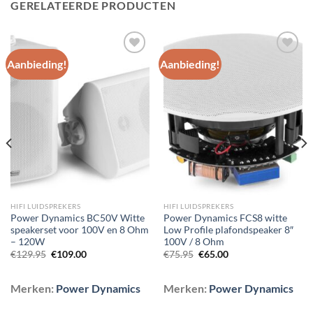
GERELATEERDE PRODUCTEN
Aanbieding!
Aanbieding!
Toevoegen
Toevoegen
aan
aan
wenslijst
wenslijst
HIFI LUIDSPREKERS
HIFI LUIDSPREKERS
Power Dynamics BC50V Witte
Power Dynamics FCS8 witte
speakerset voor 100V en 8 Ohm
Low Profile plafondspeaker 8″
– 120W
100V / 8 Ohm
Oorspronkelijke
Huidige
Oorspronkelijke
Huidige
€
129.95
€
109.00
€
75.95
€
65.00
prijs
prijs
prijs
prijs
was:
is:
was:
is:
€129.95.
€109.00.
€75.95.
€65.00.
Merken:
Power Dynamics
Merken:
Power Dynamics