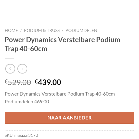
HOME
/
PODIUM & TRUSS
/
PODIUMDELEN
Power Dynamics Verstelbare Podium
Trap 40-60cm
Oorspronkelijke
Huidige
529.00
439.00
€
€
prijs
prijs
Power Dynamics Verstelbare Podium Trap 40-60cm
was:
is:
Podiumdelen 469.00
€529.00.
€439.00.
NAAR AANBIEDER
SKU:
maxiaxi3170