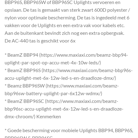
BBP96S, BBP96SW of BBP96SC Uplights vervoeren en
opslaan. De tas is gemaakt van sterk zwart 600D polyester /
nylon voor optimale bescherming. De tas is ingedeeld met 6
vakken voor de Uplights en een extra vak voor kabels etc.
Aan de buitenkant bevindt zich nog een extra opbergvak.
De AC-440 tas is geschikt voor 6x
* BeamZ BBP94 (https://www.maxiaxi.com/beamz-bbp94-
uplight-par-spot-op-accu-met-4x-10w-leds/)
* BeamZ BBP96S (https://www.maxiaxi.com/beamz-bbp96s-
accu-uplight-met-6x-12w-led-s-en-draadloze-dmx/)
* Beamz BBP96SW (https://www.maxiaxi.com/beamz-
bbp96sw-battery-uplight-par-6x12w-wdmx/)
* BeamZ BBP96SC (https://www.maxiaxi.com/beamz-
bbp96sc-accu-uplight-met-6x-12w-led-s-en-draadloze-
dmx-chroom/) Kenmerken
* Goede bescherming voor mobiele Uplights BBP94, BBP96S,
BBP96SW & BBP96SC