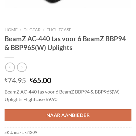
HOME
/
DJ GEAR
/
FLIGHTCASE
BeamZ AC-440 tas voor 6 BeamZ BBP94
& BBP96S(W) Uplights
Oorspronkelijke
Huidige
74.95
65.00
€
€
prijs
prijs
BeamZ AC-440 tas voor 6 BeamZ BBP94 & BBP96S(W)
was:
is:
Uplights Flightcase 69.90
€74.95.
€65.00.
NAAR AANBIEDER
SKU:
maxiaxi4209