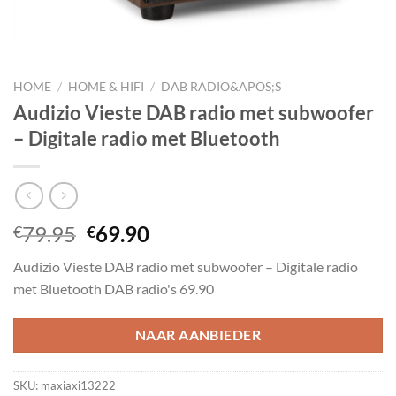
HOME
/
HOME & HIFI
/
DAB RADIO&APOS;S
Audizio Vieste DAB radio met subwoofer
– Digitale radio met Bluetooth
Oorspronkelijke
Huidige
79.95
69.90
€
€
prijs
prijs
Audizio Vieste DAB radio met subwoofer – Digitale radio
was:
is:
met Bluetooth DAB radio's 69.90
€79.95.
€69.90.
NAAR AANBIEDER
SKU:
maxiaxi13222