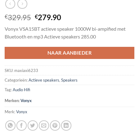
Oorspronkelijke
Huidige
329.95
279.90
€
€
prijs
prijs
Vonyx VSA15BT actieve speaker 1000W bi-ampified met
was:
is:
Bluetooth en mp3 Actieve speakers 285.00
€329.95.
€279.90.
NAAR AANBIEDER
SKU:
maxiaxi6233
Categorieën:
Actieve speakers
,
Speakers
Tag:
Audio Hifi
Merken:
Vonyx
Merk:
Vonyx