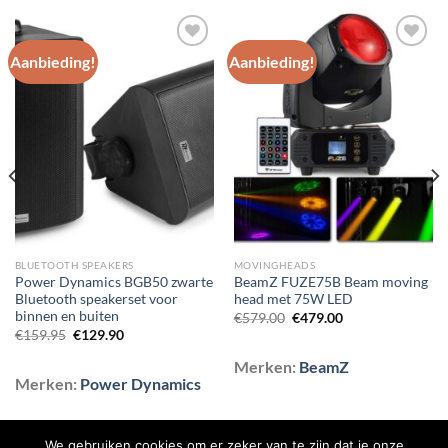
Aanbieding!
Aanbieding!
Toevoegen
Toevoegen
aan
aan
wenslijst
wenslijst
BLUETOOTH SPEAKERS
MOVINGHEADS
Power Dynamics BGB50 zwarte
BeamZ FUZE75B Beam moving
Bluetooth speakerset voor
head met 75W LED
binnen en buiten
Oorspronkelijke
Huidige
€
579.00
€
479.00
prijs
prijs
Oorspronkelijke
Huidige
€
159.95
€
129.90
was:
is:
prijs
prijs
€579.00.
€479.00.
was:
is:
Merken:
BeamZ
€159.95.
€129.90.
Merken:
Power Dynamics
We gebruiken cookies om er zeker van te zijn dat je onze