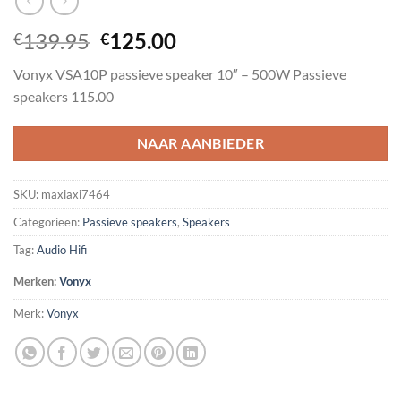
Oorspronkelijke
Huidige
139.95
125.00
€
€
prijs
prijs
Vonyx VSA10P passieve speaker 10″ – 500W Passieve
was:
is:
speakers 115.00
€139.95.
€125.00.
NAAR AANBIEDER
SKU:
maxiaxi7464
Categorieën:
Passieve speakers
,
Speakers
Tag:
Audio Hifi
Merken:
Vonyx
Merk:
Vonyx