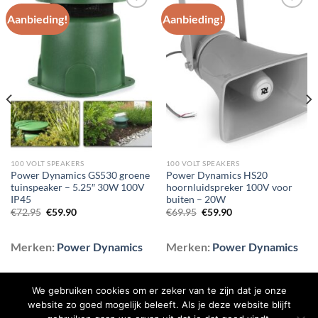
Aanbieding!
Aanbieding!
Toevoegen
Toevoegen
aan
aan
wenslijst
wenslijst
100 VOLT SPEAKERS
100 VOLT SPEAKERS
Power Dynamics GS530 groene
Power Dynamics HS20
tuinspeaker – 5.25″ 30W 100V
hoornluidspreker 100V voor
IP45
buiten – 20W
Oorspronkelijke
Huidige
Oorspronkelijke
Huidige
€
72.95
€
59.90
€
69.95
€
59.90
prijs
prijs
prijs
prijs
was:
is:
was:
is:
€72.95.
€59.90.
€69.95.
€59.90.
Merken:
Power Dynamics
Merken:
Power Dynamics
We gebruiken cookies om er zeker van te zijn dat je onze
website zo goed mogelijk beleeft. Als je deze website blijft