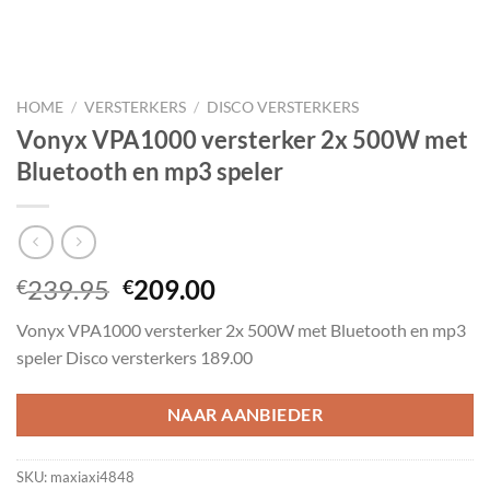
HOME
/
VERSTERKERS
/
DISCO VERSTERKERS
Vonyx VPA1000 versterker 2x 500W met
Bluetooth en mp3 speler
Oorspronkelijke
Huidige
239.95
209.00
€
€
prijs
prijs
Vonyx VPA1000 versterker 2x 500W met Bluetooth en mp3
was:
is:
speler Disco versterkers 189.00
€239.95.
€209.00.
NAAR AANBIEDER
SKU:
maxiaxi4848