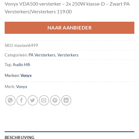
Vonyx VDA500 versterker – 2x 250W klasse-D – Zwart PA
was:
is:
Versterkers|Versterkers 119.00
€154.95.
€135.00.
NAAR AANBIEDER
SKU:
maxiaxi6499
Categorieën:
PA Versterkers
,
Versterkers
Tag:
Audio Hifi
Merken:
Vonyx
Merk:
Vonyx
BESCHRIJVING