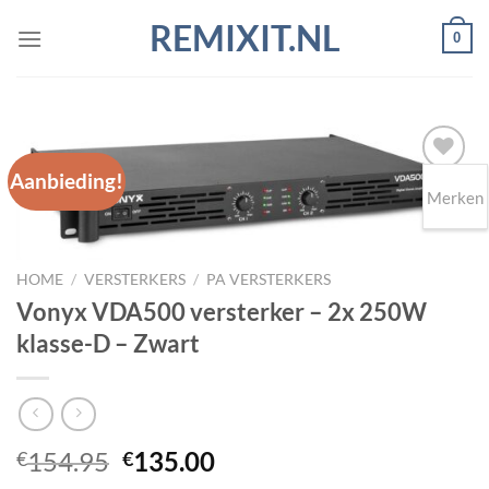
Ga
REMIXIT.NL
0
naar
inhoud
Aanbieding!
Merken
Toevoegen
aan
wenslijst
HOME
/
VERSTERKERS
/
PA VERSTERKERS
Vonyx VDA500 versterker – 2x 250W
klasse-D – Zwart
Oorspronkelijke
Huidige
154.95
135.00
€
€
prijs
prijs