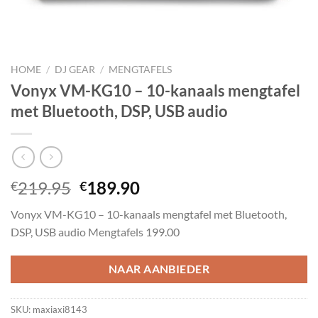
HOME
/
DJ GEAR
/
MENGTAFELS
Vonyx VM-KG10 – 10-kanaals mengtafel
met Bluetooth, DSP, USB audio
Oorspronkelijke
Huidige
219.95
189.90
€
€
prijs
prijs
Vonyx VM-KG10 – 10-kanaals mengtafel met Bluetooth,
was:
is:
DSP, USB audio Mengtafels 199.00
€219.95.
€189.90.
NAAR AANBIEDER
SKU:
maxiaxi8143