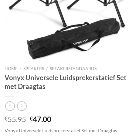
HOME
/
SPEAKERS
/
SPEAKERSTANDAARDS
Vonyx Universele Luidsprekerstatief Set
met Draagtas
Oorspronkelijke
Huidige
55.95
47.00
€
€
prijs
prijs
Vonyx Universele Luidsprekerstatief Set met Draagtas
was:
is: