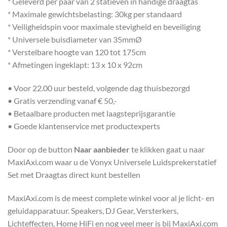
* Geleverd per paar van 2 statieven in handige draagtas
* Maximale gewichtsbelasting: 30kg per standaard
* Veiligheidspin voor maximale stevigheid en beveiliging
* Universele buisdiameter van 35mmØ
* Verstelbare hoogte van 120 tot 175cm
* Afmetingen ingeklapt: 13 x 10 x 92cm
• Voor 22.00 uur besteld, volgende dag thuisbezorgd
• Gratis verzending vanaf € 50,-
• Betaalbare producten met laagsteprijsgarantie
• Goede klantenservice met productexperts
Door op de button
Naar aanbieder
te klikken gaat u naar
MaxiAxi.com waar u de Vonyx Universele Luidsprekerstatief
Set met Draagtas direct kunt bestellen
MaxiAxi.com is de meest complete winkel voor al je licht- en
geluidapparatuur. Speakers, DJ Gear, Versterkers,
Lichteffecten, Home HiFi en nog veel meer is bij MaxiAxi.com