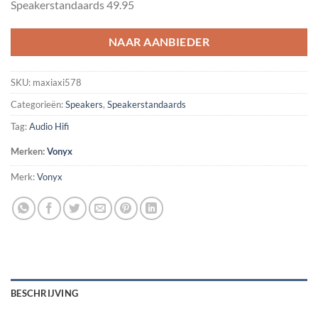
Speakerstandaards 49.95
€55.95.
€47.00.
NAAR AANBIEDER
SKU:
maxiaxi578
Categorieën:
Speakers
,
Speakerstandaards
Tag:
Audio Hifi
Merken:
Vonyx
Merk:
Vonyx
BESCHRIJVING