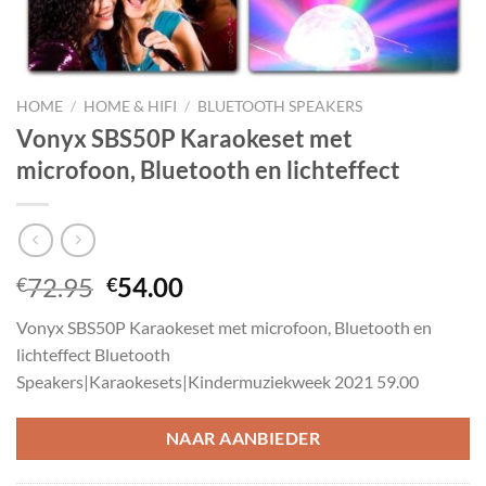
HOME
/
HOME & HIFI
/
BLUETOOTH SPEAKERS
Vonyx SBS50P Karaokeset met
microfoon, Bluetooth en lichteffect
Oorspronkelijke
Huidige
72.95
54.00
€
€
prijs
prijs
Vonyx SBS50P Karaokeset met microfoon, Bluetooth en
was:
is:
lichteffect Bluetooth
€72.95.
€54.00.
Speakers|Karaokesets|Kindermuziekweek 2021 59.00
NAAR AANBIEDER