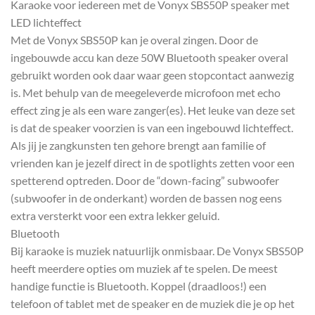
Karaoke voor iedereen met de Vonyx SBS50P speaker met
LED lichteffect
Met de Vonyx SBS50P kan je overal zingen. Door de
ingebouwde accu kan deze 50W Bluetooth speaker overal
gebruikt worden ook daar waar geen stopcontact aanwezig
is. Met behulp van de meegeleverde microfoon met echo
effect zing je als een ware zanger(es). Het leuke van deze set
is dat de speaker voorzien is van een ingebouwd lichteffect.
Als jij je zangkunsten ten gehore brengt aan familie of
vrienden kan je jezelf direct in de spotlights zetten voor een
spetterend optreden. Door de “down-facing” subwoofer
(subwoofer in de onderkant) worden de bassen nog eens
extra versterkt voor een extra lekker geluid.
Bluetooth
Bij karaoke is muziek natuurlijk onmisbaar. De Vonyx SBS50P
heeft meerdere opties om muziek af te spelen. De meest
handige functie is Bluetooth. Koppel (draadloos!) een
telefoon of tablet met de speaker en de muziek die je op het