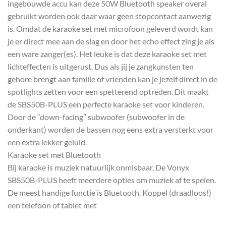
ingebouwde accu kan deze 50W Bluetooth speaker overal
gebruikt worden ook daar waar geen stopcontact aanwezig
is. Omdat de karaoke set met microfoon geleverd wordt kan
je er direct mee aan de slag en door het echo effect zing je als
een ware zanger(es). Het leuke is dat deze karaoke set met
lichteffecten is uitgerust. Dus als jij je zangkunsten ten
gehore brengt aan familie of vrienden kan je jezelf direct in de
spotlights zetten voor een spetterend optreden. Dit maakt
de SBS50B-PLUS een perfecte karaoke set voor kinderen.
Door de “down-facing” subwoofer (subwoofer in de
onderkant) worden de bassen nog eens extra versterkt voor
een extra lekker geluid.
Karaoke set met Bluetooth
Bij karaoke is muziek natuurlijk onmisbaar. De Vonyx
SBS50B-PLUS heeft meerdere opties om muziek af te spelen.
De meest handige functie is Bluetooth. Koppel (draadloos!)
een telefoon of tablet met