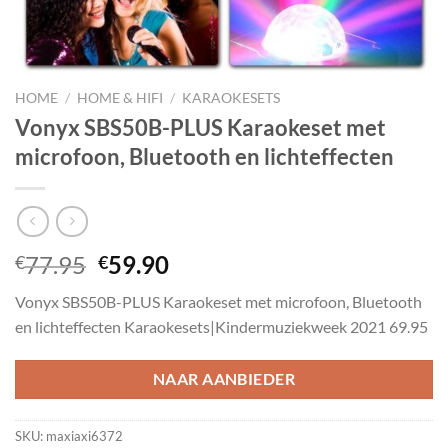
HOME
/
HOME & HIFI
/
KARAOKESETS
Vonyx SBS50B-PLUS Karaokeset met
microfoon, Bluetooth en lichteffecten
Oorspronkelijke
Huidige
77.95
59.90
€
€
prijs
prijs
Vonyx SBS50B-PLUS Karaokeset met microfoon, Bluetooth
was:
is:
en lichteffecten Karaokesets|Kindermuziekweek 2021 69.95
€77.95.
€59.90.
NAAR AANBIEDER
SKU:
maxiaxi6372