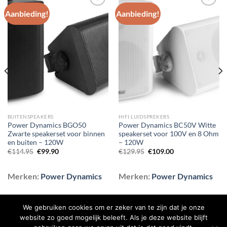
Aanbieding!
Aanbieding!
Toevoegen
Toevoegen
aan
aan
wenslijst
wenslijst
BUITENSPEAKERS
HIFI LUIDSPREKERS
Power Dynamics BGO50
Power Dynamics BC50V Witte
Zwarte speakerset voor binnen
speakerset voor 100V en 8 Ohm
en buiten – 120W
– 120W
Oorspronkelijke
Huidige
Oorspronkelijke
Huidige
€
114.95
€
99.90
€
129.95
€
109.00
prijs
prijs
prijs
prijs
was:
is:
was:
is:
€114.95.
€99.90.
€129.95.
€109.00.
Merken:
Power Dynamics
Merken:
Power Dynamics
We gebruiken cookies om er zeker van te zijn dat je onze
website zo goed mogelijk beleeft. Als je deze website blijft