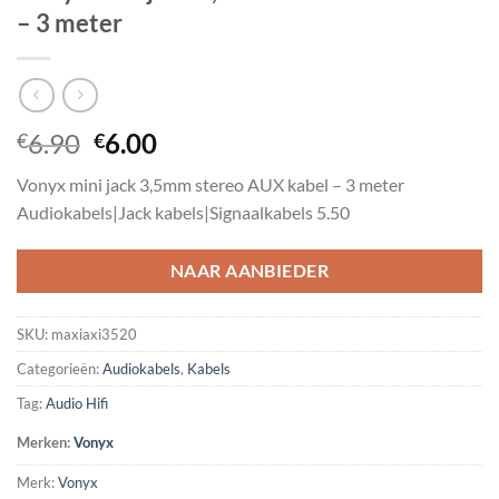
– 3 meter
Oorspronkelijke
Huidige
6.90
6.00
€
€
prijs
prijs
Vonyx mini jack 3,5mm stereo AUX kabel – 3 meter
was:
is:
Audiokabels|Jack kabels|Signaalkabels 5.50
€6.90.
€6.00.
NAAR AANBIEDER
SKU:
maxiaxi3520
Categorieën:
Audiokabels
,
Kabels
Tag:
Audio Hifi
Merken:
Vonyx
Merk:
Vonyx