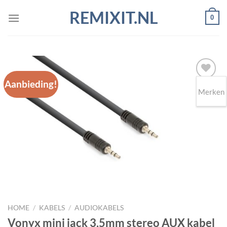
Ga
REMIXIT.NL
0
naar
inhoud
Aanbieding!
Merken
Toevoegen
aan
wenslijst
HOME
/
KABELS
/
AUDIOKABELS
Vonyx mini jack 3,5mm stereo AUX kabel