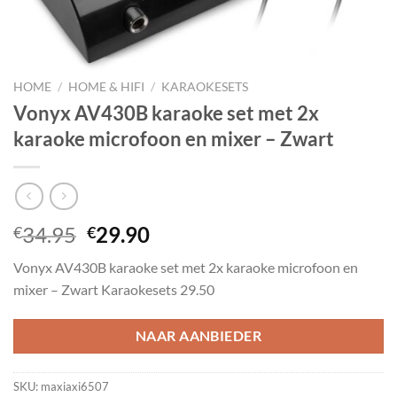
HOME
/
HOME & HIFI
/
KARAOKESETS
Vonyx AV430B karaoke set met 2x
karaoke microfoon en mixer – Zwart
Oorspronkelijke
Huidige
34.95
29.90
€
€
prijs
prijs
Vonyx AV430B karaoke set met 2x karaoke microfoon en
was:
is:
mixer – Zwart Karaokesets 29.50
€34.95.
€29.90.
NAAR AANBIEDER
SKU:
maxiaxi6507