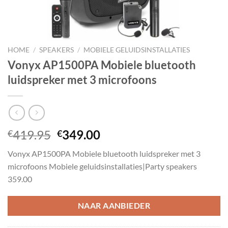
HOME
/
SPEAKERS
/
MOBIELE GELUIDSINSTALLATIES
Vonyx AP1500PA Mobiele bluetooth
luidspreker met 3 microfoons
Oorspronkelijke
Huidige
419.95
349.00
€
€
prijs
prijs
Vonyx AP1500PA Mobiele bluetooth luidspreker met 3
was:
is:
microfoons Mobiele geluidsinstallaties|Party speakers
€419.95.
€349.00.
359.00
NAAR AANBIEDER