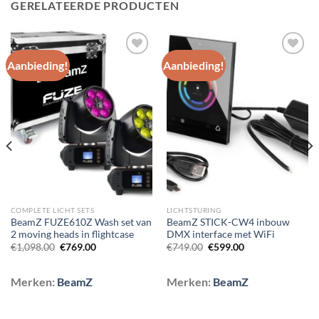
GERELATEERDE PRODUCTEN
Aanbieding!
Aanbieding!
Toevoegen
Toevoegen
aan
aan
wenslijst
wenslijst
COMPLETE LICHT SETS
LICHTSTURING
BeamZ FUZE610Z Wash set van
BeamZ STICK-CW4 inbouw
2 moving heads in flightcase
DMX interface met WiFi
Oorspronkelijke
Huidige
Oorspronkelijke
Huidige
€
1,098.00
€
769.00
€
749.00
€
599.00
prijs
prijs
prijs
prijs
was:
is:
was:
is:
€1,098.00.
€769.00.
€749.00.
€599.00.
Merken:
BeamZ
Merken:
BeamZ