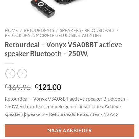
HOME
/
RETOURDEALS
/
SPEAKERS - RETOURDEALS
/
RETOURDEALS MOBIELE GELUIDSINSTALLATIES
Retourdeal – Vonyx VSA08BT actieve
speaker Bluetooth – 250W,
Oorspronkelijke
Huidige
169.95
121.00
€
€
prijs
prijs
Retourdeal – Vonyx VSA08BT actieve speaker Bluetooth –
was:
is:
250W, Retourdeals mobiele geluidsinstallaties|Actieve
€169.95.
€121.00.
speakers|Speakers – Retourdeals|Retourdeals 127.42
NAAR AANBIEDER