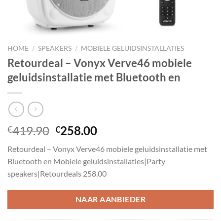
HOME
/
SPEAKERS
/
MOBIELE GELUIDSINSTALLATIES
Retourdeal – Vonyx Verve46 mobiele
geluidsinstallatie met Bluetooth en
Oorspronkelijke
Huidige
419.90
258.00
€
€
prijs
prijs
Retourdeal – Vonyx Verve46 mobiele geluidsinstallatie met
was:
is:
Bluetooth en Mobiele geluidsinstallaties|Party
€419.90.
€258.00.
speakers|Retourdeals 258.00
NAAR AANBIEDER