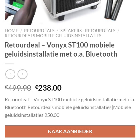
HOME
/
RETOURDEALS
/
SPEAKERS - RETOURDEALS
/
RETOURDEALS MOBIELE GELUIDSINSTALLATIES
Retourdeal – Vonyx ST100 mobiele
geluidsinstallatie met o.a. Bluetooth
Oorspronkelijke
Huidige
499.90
238.00
€
€
prijs
prijs
Retourdeal – Vonyx ST100 mobiele geluidsinstallatie met o.a.
was:
is:
Bluetooth Retourdeals mobiele geluidsinstallaties|Mobiele
€499.90.
€238.00.
geluidsinstallaties 250.00
NAAR AANBIEDER