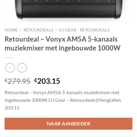
HOME
/
RETOURDEALS
/
DJ GEAR - RETOURDEALS
Retourdeal – Vonyx AM5A 5-kanaals
muziekmixer met ingebouwde 1000W
Oorspronkelijke
Huidige
279.95
203.15
€
€
prijs
prijs
Retourdeal – Vonyx AM5A 5-kanaals muziekmixer met
was:
is:
ingebouwde 1000W DJ Gear – Retourdeals|Mengtafels
€279.95.
€203.15.
203.15
NAAR AANBIEDER