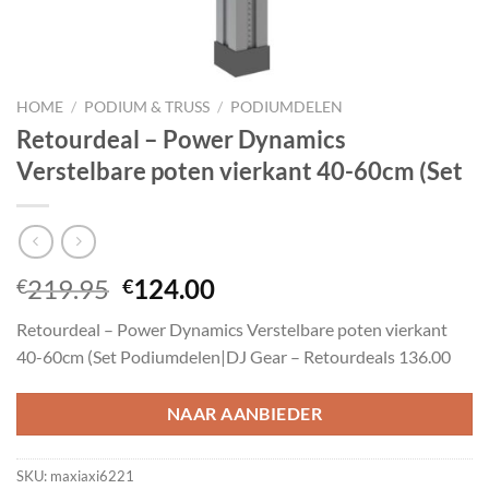
HOME
/
PODIUM & TRUSS
/
PODIUMDELEN
Retourdeal – Power Dynamics
Verstelbare poten vierkant 40-60cm (Set
Oorspronkelijke
Huidige
219.95
124.00
€
€
prijs
prijs
Retourdeal – Power Dynamics Verstelbare poten vierkant
was:
is:
40-60cm (Set Podiumdelen|DJ Gear – Retourdeals 136.00
€219.95.
€124.00.
NAAR AANBIEDER
SKU:
maxiaxi6221