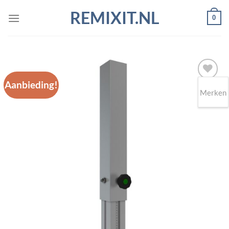
Ga
REMIXIT.NL
0
naar
inhoud
Aanbieding!
Merken
Toevoegen
aan
wenslijst