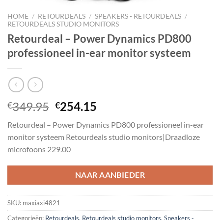
HOME
/
RETOURDEALS
/
SPEAKERS - RETOURDEALS
/
RETOURDEALS STUDIO MONITORS
Retourdeal – Power Dynamics PD800
professioneel in-ear monitor systeem
Oorspronkelijke
Huidige
349.95
254.15
€
€
prijs
prijs
Retourdeal – Power Dynamics PD800 professioneel in-ear
was:
is:
monitor systeem Retourdeals studio monitors|Draadloze
€349.95.
€254.15.
microfoons 229.00
NAAR AANBIEDER
SKU:
maxiaxi4821
Categorieën:
Retourdeals
,
Retourdeals studio monitors
,
Speakers -