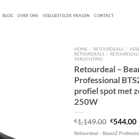
BLOG
OVER ONS
VEELGESTELDE VRAGEN
CONTACT
HOME
/
RETOURDEALS
/
VER
RETOURDEALS
/
RETOURDEALS
VERLICHTING
Retourdeal – Be
Toevoegen
Professional BT
aan
wenslijst
profiel spot met 
250W
Oorspron
1,149.00
544.00
€
€
prijs
Retourdeal – BeamZ Professi
was:
i