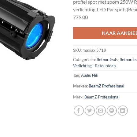
profiel spot met zoom 250W 
€1,149.0
verlichting|LED Par spots|Be
779.00
NAAR AANBIE
SKU:
maxiaxi5718
Categorieën:
Retourdeals
,
Retourdea
Verlichting - Retourdeals
Tag:
Audio Hifi
Merken:
BeamZ Professional
Merk:
BeamZ Professional