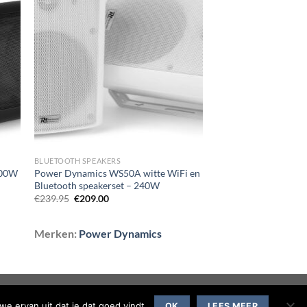
gen
Toevoegen
aan
st
wenslijst
BLUETOOTH SPEAKERS
100W
Power Dynamics WS50A witte WiFi en
r
Bluetooth speakerset – 240W
Oorspronkelijke
Huidige
€
239.95
€
209.00
prijs
prijs
was:
is:
€239.95.
€209.00.
Merken:
Power Dynamics
we ervan uit dat je dat goed vindt.
OK
LEES MEER