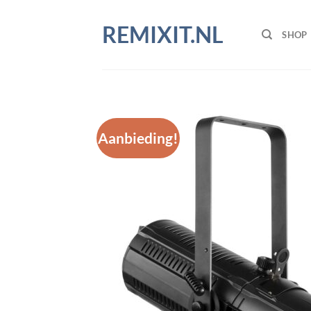
Ga
naar
REMIXIT.NL
SHOP
inhoud
Aanbieding!