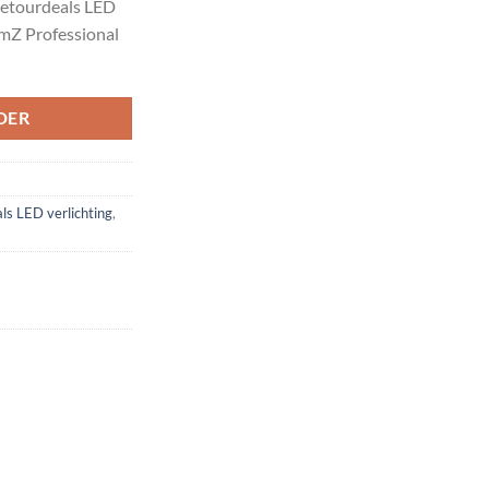
Retourdeals LED
0.
€544.00.
amZ Professional
DER
ls LED verlichting
,