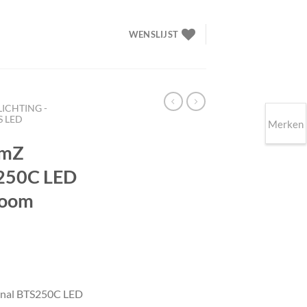
WENSLIJST
LICHTING -
 LED
Merken
amZ
S250C LED
zoom
kelijke
Huidige
prijs
onal BTS250C LED
s: