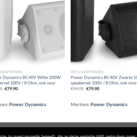
Toevoegen
Toevoe
aan
aan
wenslijst
wenslij
LUIDSPREKERS
HIFI LUIDSPREKERS
r Dynamics BC40V Witte 100W
Power Dynamics BC40V Zwarte 
erset 100V / 8 Ohm, ook voor
speakerset 100V / 8 Ohm, ook voo
Oorspronkelijke
Huidige
Oorspronkelijke
Huidige
95
€
79.90
€
94.95
€
79.90
prijs
prijs
prijs
prijs
was:
is:
was:
is:
€94.95.
€79.90.
€94.95.
€79.90.
ken:
Power Dynamics
Merken:
Power Dynamics
TELDE VRAGEN
te zo goed mogelijk beleeft. Als je deze website blijft gebruiken gaan 