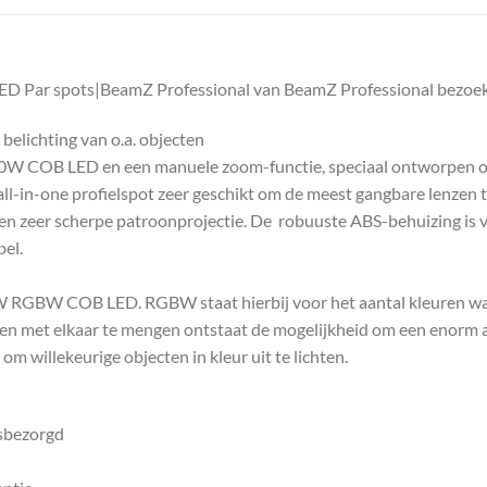
LED Par spots|BeamZ Professional van BeamZ Professional bezoek 
elichting van o.a. objecten
50W COB LED en een manuele zoom-functie, speciaal ontworpen om 
all-in-one profielspot zeer geschikt om de meest gangbare lenzen t
n een zeer scherpe patroonprojectie. De robuuste ABS-behuizing is 
bel.
 RGBW COB LED. RGBW staat hierbij voor het aantal kleuren waa
en met elkaar te mengen ontstaat de mogelijkheid om een enorm aa
m willekeurige objecten in kleur uit te lichten.
isbezorgd