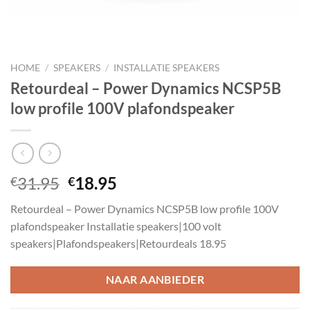
HOME
/
SPEAKERS
/
INSTALLATIE SPEAKERS
Retourdeal – Power Dynamics NCSP5B
low profile 100V plafondspeaker
Oorspronkelijke
Huidige
31.95
18.95
€
€
prijs
prijs
Retourdeal – Power Dynamics NCSP5B low profile 100V
was:
is:
plafondspeaker Installatie speakers|100 volt
€31.95.
€18.95.
speakers|Plafondspeakers|Retourdeals 18.95
NAAR AANBIEDER