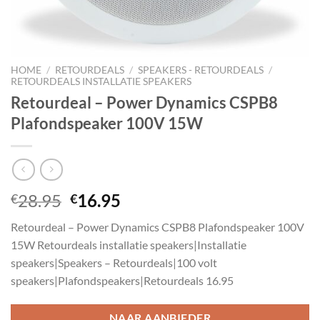
HOME
/
RETOURDEALS
/
SPEAKERS - RETOURDEALS
/
RETOURDEALS INSTALLATIE SPEAKERS
Retourdeal – Power Dynamics CSPB8
Plafondspeaker 100V 15W
Oorspronkelijke
Huidige
28.95
16.95
€
€
prijs
prijs
Retourdeal – Power Dynamics CSPB8 Plafondspeaker 100V
was:
is:
15W Retourdeals installatie speakers|Installatie
€28.95.
€16.95.
speakers|Speakers – Retourdeals|100 volt
speakers|Plafondspeakers|Retourdeals 16.95
NAAR AANBIEDER