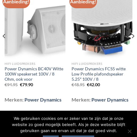
Aanbieding!
Aanbieding!
Toevoegen
Toevoegen
aan
aan
wenslijst
wenslijst
HIFI LUIDSPREKERS
HIFI LUIDSPREKERS
Power Dynamics BC40V Witte
Power Dynamics FCS5 witte
100W speakerset 100V / 8
Low Profile plafondspeaker
Ohm, ook voor
5.25″ 100V / 8
Oorspronkelijke
Huidige
Oorspronkelijke
Huidige
€
94.95
€
79.90
€
48.95
€
42.00
prijs
prijs
prijs
prijs
was:
is:
was:
is:
€94.95.
€79.90.
€48.95.
€42.00.
Merken:
Power Dynamics
Merken:
Power Dynamics
We gebruiken cookies om er zeker van te zijn dat je onze
website zo goed mogelijk beleeft. Als je deze website blijft
gebruiken gaan we ervan uit dat je dat goed vindt.
BLOG
CONTACT
OVER ONS
SHOP
VEELGESTELDE VRAGEN