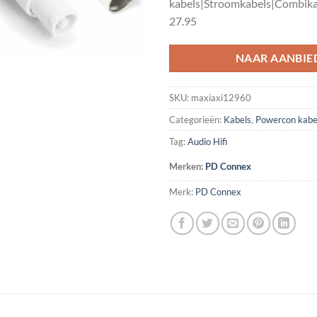
kabels|Stroomkabels|Combika
27.95
NAAR AANBIE
SKU:
maxiaxi12960
Categorieën:
Kabels
,
Powercon kabe
Tag:
Audio Hifi
Merken:
PD Connex
Merk:
PD Connex