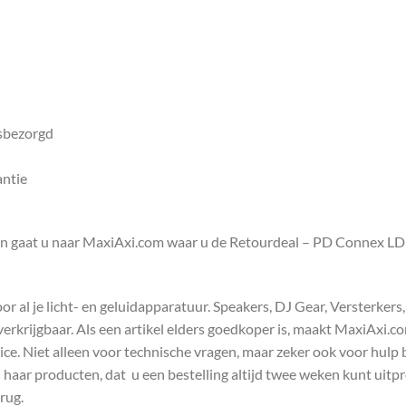
isbezorgd
antie
en gaat u naar MaxiAxi.com waar u de Retourdeal – PD Connex L
 al je licht- en geluidapparatuur. Speakers, DJ Gear, Versterkers
s verkrijgbaar. Als een artikel elders goedkoper is, maakt MaxiAxi.
e. Niet alleen voor technische vragen, maar zeker ook voor hulp 
n haar producten, dat u een bestelling altijd twee weken kunt uitp
rug.