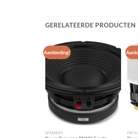
GERELATEERDE PRODUCTEN
Aanbieding!
Aanbi
Toevoegen
Toevoegen
aan
aan
wenslijst
wenslijst
SPEAKERS
HIFI 