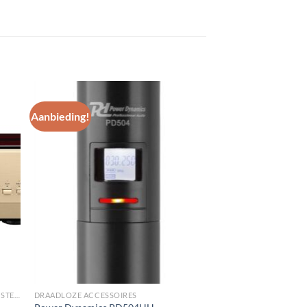
Aanbieding!
gen
Toevoegen
aan
st
wenslijst
VERSTERKING/MEERKANAALS/EINDVERSTERKERS
DRAADLOZE ACCESSOIRES