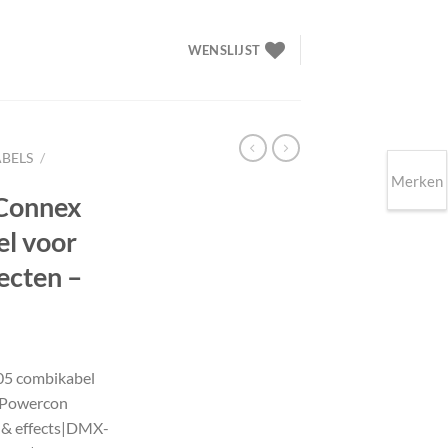
WENSLIJST
BELS
/
Merken
 Connex
l voor
fecten –
lijke
ige
05 combikabel
– Powercon
95.
g & effects|DMX-