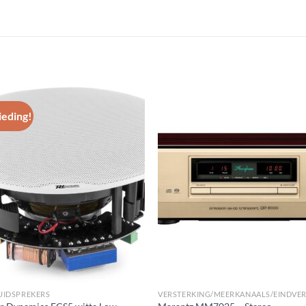
eding!
Toevoegen
Toevoe
aan
aan
wenslijst
wenslij
LUIDSPREKERS