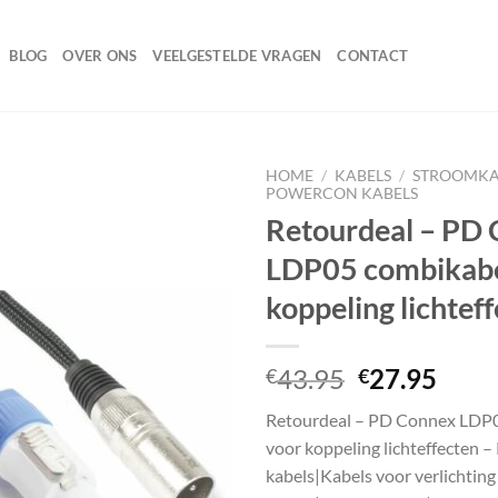
BLOG
OVER ONS
VEELGESTELDE VRAGEN
CONTACT
HOME
/
KABELS
/
STROOMKA
POWERCON KABELS
Retourdeal – PD
LDP05 combikabe
Toevoegen
aan
koppeling lichtef
wenslijst
Oorspronke
Huid
43.95
27.95
€
€
prijs
prijs
Retourdeal – PD Connex LDP
was:
is:
voor koppeling lichteffecten 
€43.95.
€27.
kabels|Kabels voor verlichtin