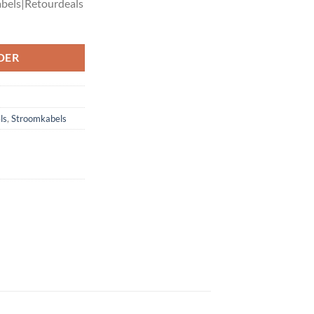
bels|Retourdeals
DER
ls
,
Stroomkabels