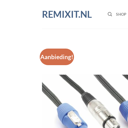
Ga
naar
REMIXIT.NL
SHOP
inhoud
Aanbieding!