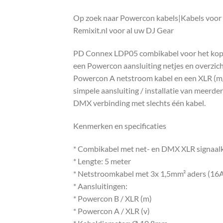
Op zoek naar Powercon kabels|Kabels voor
Remixit.nl voor al uw DJ Gear
PD Connex LDP05 combikabel voor het koppel
een Powercon aansluiting netjes en overzich
Powercon A netstroom kabel en een XLR (m/v
simpele aansluiting / installatie van meerder
DMX verbinding met slechts één kabel.
Kenmerken en specificaties
* Combikabel met net- en DMX XLR signaalk
* Lengte: 5 meter
* Netstroomkabel met 3x 1,5mm² aders (16A
* Aansluitingen:
* Powercon B / XLR (m)
* Powercon A / XLR (v)