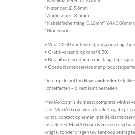
* Kabeldiameter: Ø 10.8mm
* Netsnoer: Ø 5.8mm
* Audiosnoer :Ø 5mm
* Kabelafscherming: 0.16mm² (64x 0.08mm)
* Binnenader:
• Voor 22.00 uur besteld, volgende dag thu
• Gratis verzending vanaf € 50,-
• Betaalbare producten met laagsteprijsgar
• Goede klantenservice met productexperts
Door op de button
Naar aanbieder
te klikk
lichteffecten – direct kunt bestellen
MaxiAxi.com is de meest complete winkel voor
is bij MaxiAxi.com voor de allerlaagste prij
kunt u contact opnemen met de klantenservic
installaties. MaxiAxi.com is zo overtuigd va
krijgt u zonder vragen uw aankoopbedrag te