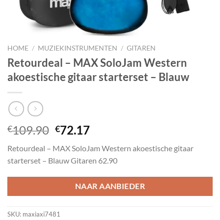
HOME
/
MUZIEKINSTRUMENTEN
/
GITAREN
Retourdeal – MAX SoloJam Western
akoestische gitaar starterset – Blauw
Oorspronkelijke
Huidige
109.90
72.17
€
€
prijs
prijs
Retourdeal – MAX SoloJam Western akoestische gitaar
was:
is:
starterset – Blauw Gitaren 62.90
€109.90.
€72.17.
NAAR AANBIEDER
SKU:
maxiaxi7481