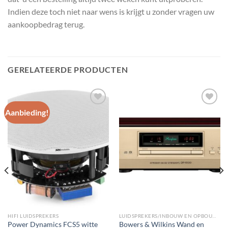
Indien deze toch niet naar wens is krijgt u zonder vragen uw
aankoopbedrag terug.
GERELATEERDE PRODUCTEN
Aanbieding!
Toevoegen
Toevoegen
aan
aan
wenslijst
wenslijst
HIFI LUIDSPREKERS
LUIDSPREKERS/INBOUW EN OPBOUW LUIDSPREKERS/WAND INBOUW SUBWOOFERS
Power Dynamics FCS5 witte
Bowers & Wilkins Wand en