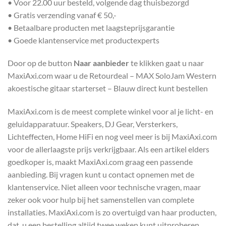
• Voor 22.00 uur besteld, volgende dag thuisbezorgd
• Gratis verzending vanaf € 50,-
• Betaalbare producten met laagsteprijsgarantie
• Goede klantenservice met productexperts
Door op de button
Naar aanbieder
te klikken gaat u naar
MaxiAxi.com waar u de Retourdeal – MAX SoloJam Western
akoestische gitaar starterset – Blauw direct kunt bestellen
MaxiAxi.com is de meest complete winkel voor al je licht- en
geluidapparatuur. Speakers, DJ Gear, Versterkers,
Lichteffecten, Home HiFi en nog veel meer is bij MaxiAxi.com
voor de allerlaagste prijs verkrijgbaar. Als een artikel elders
goedkoper is, maakt MaxiAxi.com graag een passende
aanbieding. Bij vragen kunt u contact opnemen met de
klantenservice. Niet alleen voor technische vragen, maar
zeker ook voor hulp bij het samenstellen van complete
installaties. MaxiAxi.com is zo overtuigd van haar producten,
dat u een bestelling altijd twee weken kunt uitproberen.