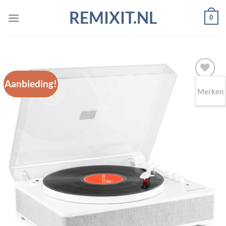
Ga
REMIXIT.NL
0
naar
inhoud
Aanbieding!
Merken
Toevoegen
aan
wenslijst