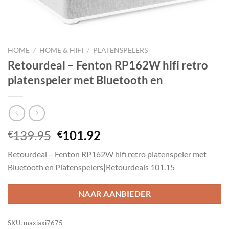
HOME
/
HOME & HIFI
/
PLATENSPELERS
Retourdeal – Fenton RP162W hifi retro
platenspeler met Bluetooth en
Oorspronkelijke
Huidige
139.95
101.92
€
€
prijs
prijs
Retourdeal – Fenton RP162W hifi retro platenspeler met
was:
is:
Bluetooth en Platenspelers|Retourdeals 101.15
€139.95.
€101.92.
NAAR AANBIEDER
SKU:
maxiaxi7675