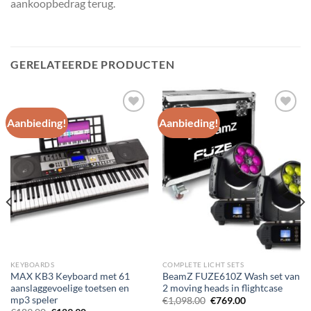
aankoopbedrag terug.
GERELATEERDE PRODUCTEN
Aanbieding!
Aanbieding!
Toevoegen
Toevoegen
aan
aan
wenslijst
wenslijst
KEYBOARDS
COMPLETE LICHT SETS
MAX KB3 Keyboard met 61
BeamZ FUZE610Z Wash set van
aanslaggevoelige toetsen en
2 moving heads in flightcase
mp3 speler
Oorspronkelijke
Huidige
€
1,098.00
€
769.00
prijs
prijs