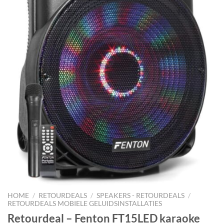
HOME
/
RETOURDEALS
/
SPEAKERS - RETOURDEALS
/
RETOURDEALS MOBIELE GELUIDSINSTALLATIES
Retourdeal – Fenton FT15LED karaoke