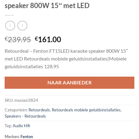
speaker 800W 15″ met LED
Oorspronkelijke
Huidige
239.95
161.00
€
€
prijs
prijs
Retourdeal – Fenton FT15LED karaoke speaker 800W 15″
was:
is:
met LED Retourdeals mobiele geluidsinstallaties|Mobiele
€239.95.
€161.00.
geluidsinstallaties 128.95
NAAR AANBIEDER
SKU:
maxiaxi3824
Categorieën:
Retourdeals
,
Retourdeals mobiele geluidsinstallaties
,
Speakers - Retourdeals
Tag:
Audio Hifi
Merken:
Fenton