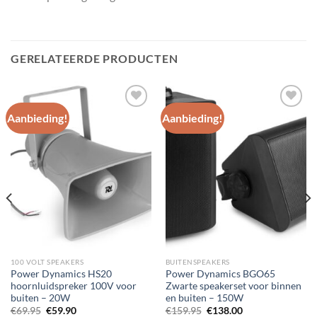
GERELATEERDE PRODUCTEN
Aanbieding!
Aanbieding!
Toevoegen
Toevoegen
aan
aan
wenslijst
wenslijst
100 VOLT SPEAKERS
BUITENSPEAKERS
Power Dynamics HS20
Power Dynamics BGO65
hoornluidspreker 100V voor
Zwarte speakerset voor binnen
buiten – 20W
en buiten – 150W
Oorspronkelijke
Huidige
Oorspronkelijke
Huidige
€
69.95
€
59.90
€
159.95
€
138.00