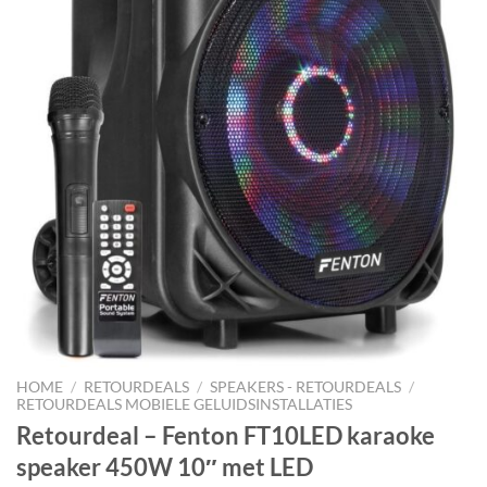
HOME
/
RETOURDEALS
/
SPEAKERS - RETOURDEALS
/
RETOURDEALS MOBIELE GELUIDSINSTALLATIES
Retourdeal – Fenton FT10LED karaoke
speaker 450W 10″ met LED