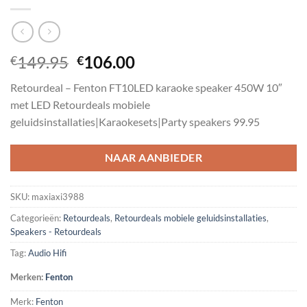
Oorspronkelijke
Huidige
149.95
106.00
€
€
prijs
prijs
Retourdeal – Fenton FT10LED karaoke speaker 450W 10″
was:
is:
met LED Retourdeals mobiele
€149.95.
€106.00.
geluidsinstallaties|Karaokesets|Party speakers 99.95
NAAR AANBIEDER
SKU:
maxiaxi3988
Categorieën:
Retourdeals
,
Retourdeals mobiele geluidsinstallaties
,
Speakers - Retourdeals
Tag:
Audio Hifi
Merken:
Fenton
Merk:
Fenton