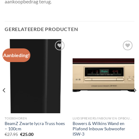
aankoopbedrag terug.
GERELATEERDE PRODUCTEN
Aanbieding!
Toevoegen
Toevoegen
aan
aan
wenslijst
wenslijst
TOEBEHOREN
LUIDSPREKERS/INBOUW EN OPBOUW LUIDSPREKERS/WAND INBOUW SUBWOOFERS
BeamZ Zwarte lycra Truss hoes
Bowers & Wilkins Wand en
– 100cm
Plafond Inbouw Subwoofer
ISW-3
Oorspronkelijke
Huidige
€
27.95
€
25.00
prijs
prijs