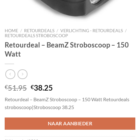
HOME
/
RETOURDEALS
/
VERLICHTING - RETOURDEALS
/
RETOURDEALS STROBOSCOOP
Retourdeal – BeamZ Stroboscoop – 150
Watt
Oorspronkelijke
Huidige
51.95
38.25
€
€
prijs
prijs
Retourdeal – BeamZ Stroboscoop – 150 Watt Retourdeals
was:
is:
stroboscoop|Stroboscoop 38.25
€51.95.
€38.25.
NAAR AANBIEDER