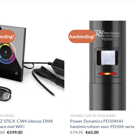
eding!
Aanbieding!
Toevoegen
Toevoe
aan
aan
wenslijst
wenslij
STURING
DRAADLOZE ACCESSOIRES
Z STICK-CW4 inbouw DMX
Power Dynamics PD504HH
face met WiFi
handmicrofoon voor PD504-serie
Oorspronkelijke
Huidige
Oorspronkelijke
Huidige
.00
€
599.00
€
74.95
€
65.00