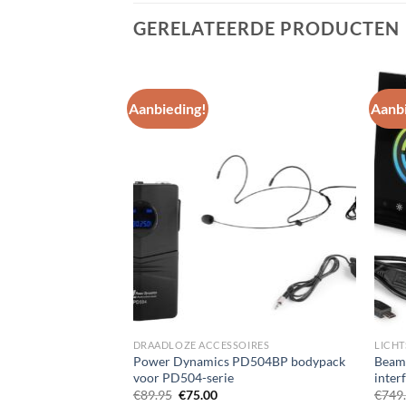
GERELATEERDE PRODUCTEN
Aanbieding!
Aanbi
Toevoegen
Toevoegen
aan
aan
wenslijst
wenslijst
DRAADLOZE ACCESSOIRES
LICHT
D12C Ferrite
Power Dynamics PD504BP bodypack
Beam
0W
voor PD504-serie
inter
elijke
uidige
Oorspronkelijke
Huidige
€
89.95
€
75.00
€
749