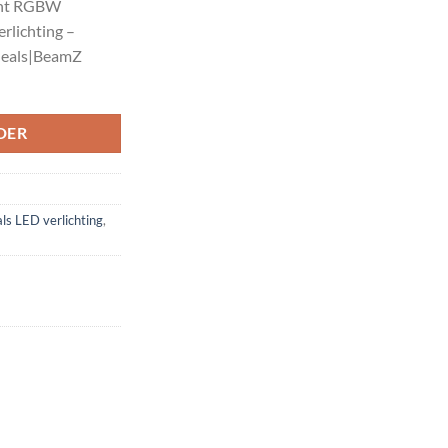
ght RGBW
90.00.
rlichting –
deals|BeamZ
DER
ls LED verlichting
,