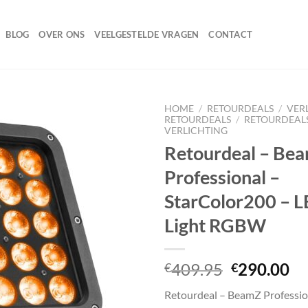
BLOG
OVER ONS
VEELGESTELDE VRAGEN
CONTACT
HOME
/
RETOURDEALS
/
VER
RETOURDEALS
/
RETOURDEALS
VERLICHTING
Retourdeal – Be
Toevoegen
Professional –
aan
wenslijst
StarColor200 – L
Light RGBW
Oorspronk
Hu
409.95
290.00
€
€
prijs
pr
Retourdeal – BeamZ Professio
was:
is: