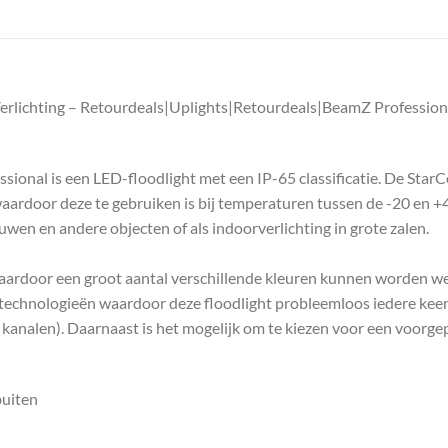
Verlichting – Retourdeals|Uplights|Retourdeals|BeamZ Professio
ional is een LED-floodlight met een IP-65 classificatie. De Star
ardoor deze te gebruiken is bij temperaturen tussen de -20 en +
uwen en andere objecten of als indoorverlichting in grote zalen.
ardoor een groot aantal verschillende kleuren kunnen worden we
chnologieën waardoor deze floodlight probleemloos iedere keer de
 kanalen). Daarnaast is het mogelijk om te kiezen voor een voo
buiten