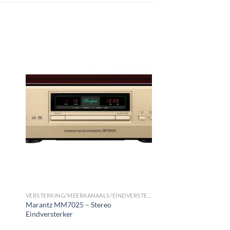
gen
Toevoegen
aan
st
wenslijst
VERSTERKING/MEERKANAALS/EINDVERSTERKERS
Marantz MM7025 – Stereo
Eindversterker