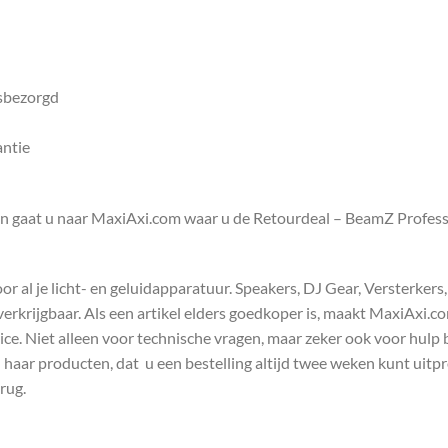
isbezorgd
antie
en gaat u naar MaxiAxi.com waar u de Retourdeal – BeamZ Profess
 al je licht- en geluidapparatuur. Speakers, DJ Gear, Versterkers
s verkrijgbaar. Als een artikel elders goedkoper is, maakt MaxiAxi.
e. Niet alleen voor technische vragen, maar zeker ook voor hulp 
n haar producten, dat u een bestelling altijd twee weken kunt uitp
rug.