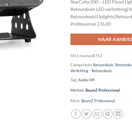
StarColor200 – LED Flood Li
€409.95.
€2
Retourdeals LED verlichting|Ve
Retourdeals|Uplights|Retour
Professional 276.00
NAAR AANBIE
SKU:
maxiaxi8763
Categorieën:
Retourdeals
,
Retourdea
Verlichting - Retourdeals
Tag:
Audio Hifi
Merken:
BeamZ Professional
Merk:
BeamZ Professional