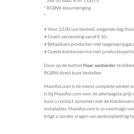
* 24x 10 Watt 4-in-1 LED's
* RGBW-kleurmenging
*
• Voor 22.00 uur besteld, volgende dag thu
• Gratis verzending vanaf € 50,-
• Betaalbare producten met laagsteprijsgar
• Goede klantenservice met productexperts
Door op de button
Naar aanbieder
te klikk
RGBW direct kunt bestellen
MaxiAxi.com is de meest complete winkel voor
is bij MaxiAxi.com voor de allerlaagste prij
kunt u contact opnemen met de klantenservic
installaties. MaxiAxi.com is zo overtuigd va
krijgt u zonder vragen uw aankoopbedrag te