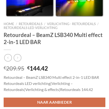
HOME
/
RETOURDEALS
/
VERLICHTING - RETOURDEALS
/
RETOURDEALS LED VERLICHTING
Retourdeal – BeamZ LSB340 Multi effect
2-in-1 LED BAR
Oorspronkelijke
Huidige
209.95
144.42
€
€
prijs
prijs
Retourdeal – BeamZ LSB340 Multi effect 2-in-1 LED BAR
was:
is:
Retourdeals LED verlichting|Verlichting –
€209.95.
€144.42.
Retourdeals|Verlichting & effects|Retourdeals 144.42
NAAR AANBIEDER